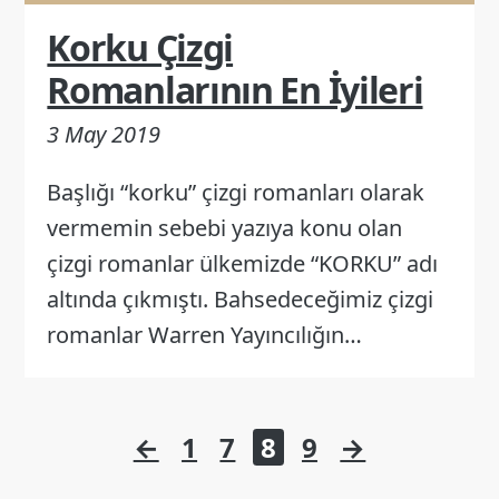
Korku Çizgi
Romanlarının En İyileri
3 May 2019
Başlığı “korku” çizgi romanları olarak
vermemin sebebi yazıya konu olan
çizgi romanlar ülkemizde “KORKU” adı
altında çıkmıştı. Bahsedeceğimiz çizgi
romanlar Warren Yayıncılığın…
Yazı
←
1
7
8
9
→
sayfalaması