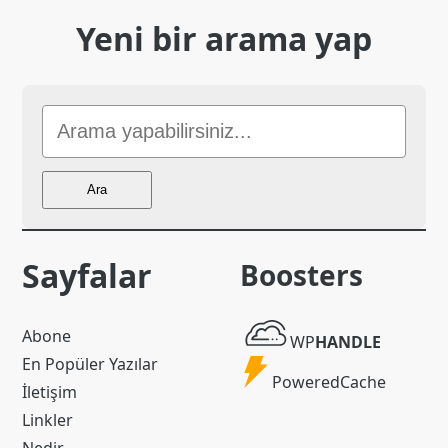
Yeni bir arama yap
Sitede
Ara
Ara
Sayfalar
Boosters
WP
Abone
WP
HANDLE
Handle
En Popüler Yazılar
Powered
PoweredCache
İletişim
Cache
Linkler
Nedir