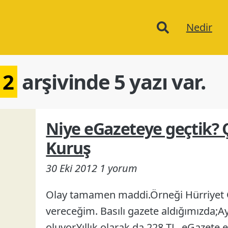
Ana
Nedir
menu
12
arşivinde 5 yazı var.
Niye eGazeteye geçtik?
Kuruş
30 Eki 2012
1 yorum
Olay tamamen maddi.Örneği Hürriyet 
vereceğim. Basılı gazete aldığımızda;Ay
oluyor.Yıllık olarak da 228 TL. eGazet