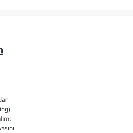
m
rdan
ing)
alım;
asını