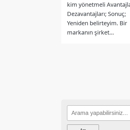
kim yönetmeli Avantajla
Dezavantajları; Sonuç;
Yeniden belirteyim. Bir
markanın şirket…
Yazı
sayfalaması
Sitede
Ara