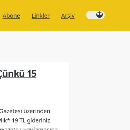
Abone
Linkler
Arşiv
 Çünkü 15
Gazetesi üzerinden
lık* 19 TL gideriniz
e eGazete uygulamasına