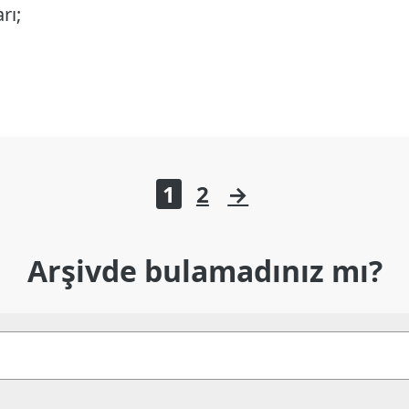
rı;
1
2
→
Arşivde bulamadınız mı?