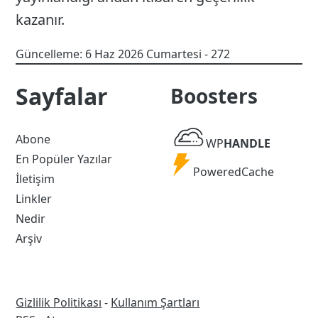
kazanır.
24
Güncelleme:
6 Haz 2026 Cumartesi
- 272
Ağu
19
Sayfalar
Boosters
WP
Abone
WP
HANDLE
Handle
En Popüler Yazılar
Powered
PoweredCache
İletişim
Cache
Linkler
Nedir
Arşiv
Gizlilik Politikası
-
Kullanım Şartları