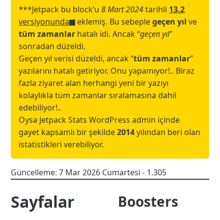
***Jetpack bu block’u
8 Mart 2024
tarihli
13.2
versiyonunda
eklemiş. Bu sebeple
geçen yıl
ve
tüm zamanlar
hatalı idi. Ancak “
geçen yıl
”
sonradan düzeldi.
Geçen yıl verisi düzeldi, ancak “
tüm zamanlar
”
yazılarını hatalı getiriyor. Onu yapamıyor!.. Biraz
fazla ziyaret alan herhangi yeni bir yazıyı
kolaylıkla tüm zamanlar sıralamasına dahil
edebiliyor!..
Oysa Jetpack Stats WordPress admin içinde
gayet kapsamlı bir şekilde
2014
yılından beri olan
istatistikleri verebiliyor.
18
Güncelleme:
7 Mar 2026 Cumartesi
- 1.305
May
24
Sayfalar
Boosters