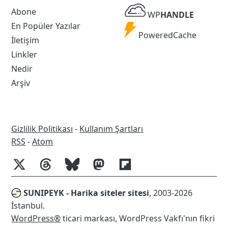
WP
Abone
WP
HANDLE
Handle
En Popüler Yazılar
Powered
PoweredCache
İletişim
Cache
Linkler
Nedir
Arşiv
Gizlilik Politikası
-
Kullanım Şartları
RSS
RSS
-
Atom
SUNIPEYK - Harika siteler sitesi
, 2003-2026
İstanbul.
WordPress®
ticari markası, WordPress Vakfı'nın fikri