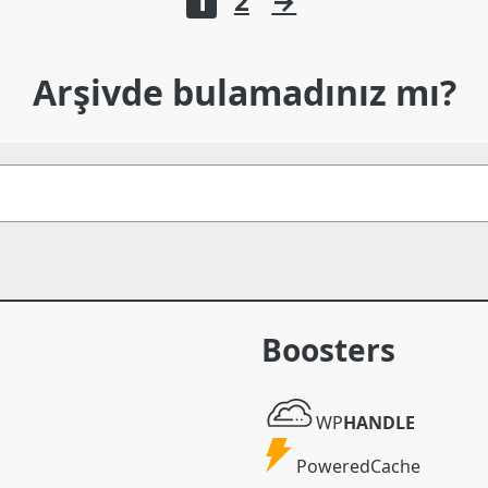
1
2
→
Arşivde bulamadınız mı?
Boosters
WP
WP
HANDLE
Handle
Powered
PoweredCache
Cache