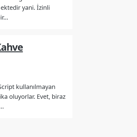
ktedir yani. İzinli
ir…
 Kahve
Script kullanılmayan
a oluyorlar. Evet, biraz
ç…