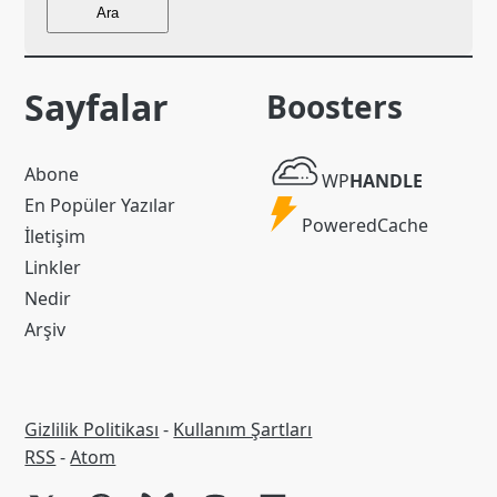
Ara
Sayfalar
Boosters
WP
Abone
WP
HANDLE
Handle
En Popüler Yazılar
Powered
PoweredCache
İletişim
Cache
Linkler
Nedir
Arşiv
Gizlilik Politikası
-
Kullanım Şartları
RSS
RSS
-
Atom