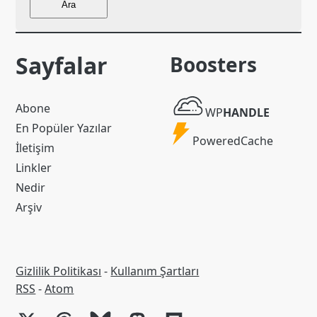
Ara
Sayfalar
Boosters
WP
Abone
WP
HANDLE
Handle
En Popüler Yazılar
Powered
PoweredCache
İletişim
Cache
Linkler
Nedir
Arşiv
Gizlilik Politikası
-
Kullanım Şartları
RSS
RSS
-
Atom