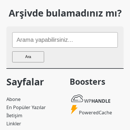
Arşivde bulamadınız mı?
Sitede
Ara
Ara
Sayfalar
Boosters
WP
Abone
WP
HANDLE
Handle
En Popüler Yazılar
Powered
PoweredCache
İletişim
Cache
Linkler