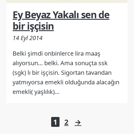
Ey Beyaz Yakalı sen de
bir işçisin
14 Eyl 2014
Belki şimdi onbinlerce lira maaş
alıyorsun… belki. Ama sonuçta ssk
(sgk) lı bir işçisin. Sigortan tavandan
yatmıyorsa emekli olduğunda alacağın
emekli( yaşlılık)…
Yazı
1
2
→
sayfalaması