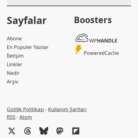
Sayfalar
Boosters
WP
Abone
WP
HANDLE
Handle
En Popüler Yazılar
Powered
PoweredCache
İletişim
Cache
Linkler
Nedir
Arşiv
Gizlilik Politikası
-
Kullanım Şartları
RSS
RSS
-
Atom