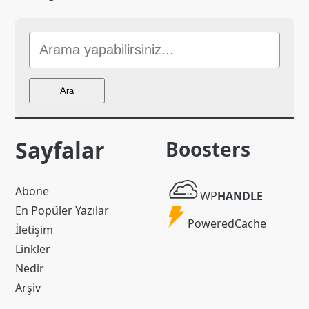
Sitede
Ara
Ara
Sayfalar
Boosters
WP
Abone
WP
HANDLE
Handle
En Popüler Yazılar
Powered
PoweredCache
İletişim
Cache
Linkler
Nedir
Arşiv