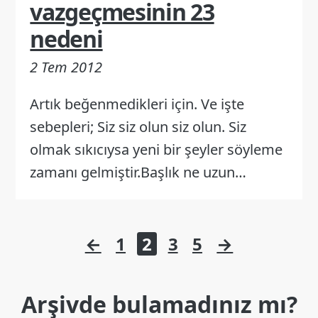
vazgeçmesinin 23
nedeni
2 Tem 2012
Artık beğenmedikleri için. Ve işte
sebepleri; Siz siz olun siz olun. Siz
olmak sıkıcıysa yeni bir şeyler söyleme
zamanı gelmiştir.Başlık ne uzun…
Yazı
←
1
2
3
5
→
sayfalaması
Arşivde bulamadınız mı?