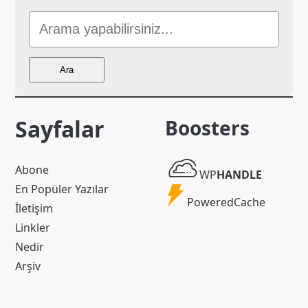
Sitede
Ara
Ara
Sayfalar
Boosters
WP
Abone
WP
HANDLE
Handle
En Popüler Yazılar
Powered
PoweredCache
İletişim
Cache
Linkler
Nedir
Arşiv