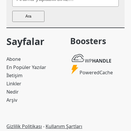
Ara
Ara
Sayfalar
Boosters
WP
Abone
WP
HANDLE
Handle
En Popüler Yazılar
Powered
PoweredCache
İletişim
Cache
Linkler
Nedir
Arşiv
Gizlilik Politikası
-
Kullanım Şartları