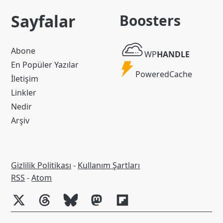
Sayfalar
Boosters
WP
Abone
WP
HANDLE
Handle
En Popüler Yazılar
Powered
PoweredCache
İletişim
Cache
Linkler
Nedir
Arşiv
Gizlilik Politikası
-
Kullanım Şartları
RSS
RSS
-
Atom