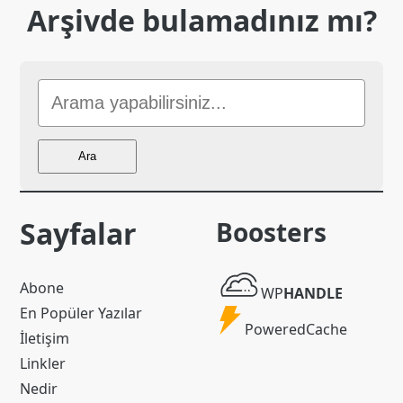
Arşivde bulamadınız mı?
Sitede
Ara
Ara
Sayfalar
Boosters
WP
Abone
WP
HANDLE
Handle
En Popüler Yazılar
Powered
PoweredCache
İletişim
Cache
Linkler
Nedir