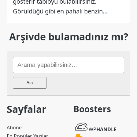
gösterir tabloyu bulabilirsiniz.
Görüldüğü gibi en pahalı benzin…
Arşivde bulamadınız mı?
Sitede
Ara
Ara
Sayfalar
Boosters
WP
Abone
WP
HANDLE
Handle
En Popüler Yazılar