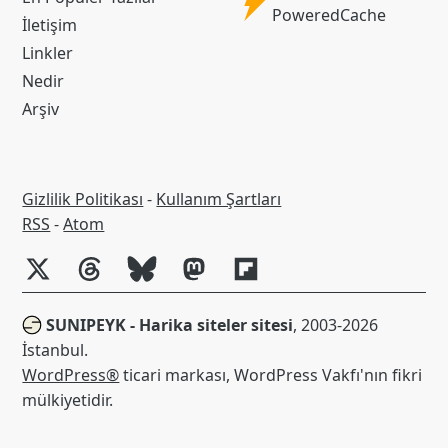
Powered
PoweredCache
İletişim
Cache
Linkler
Nedir
Arşiv
Gizlilik Politikası
-
Kullanım Şartları
RSS
RSS
-
Atom
SUNIPEYK - Harika siteler sitesi
, 2003-2026
İstanbul.
WordPress®
ticari markası, WordPress Vakfı'nın fikri
mülkiyetidir.