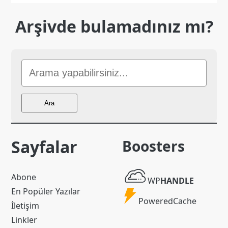
Arşivde bulamadınız mı?
Sitede
Ara
Ara
Sayfalar
Boosters
WP
Abone
WP
HANDLE
Handle
En Popüler Yazılar
Powered
PoweredCache
İletişim
Cache
Linkler