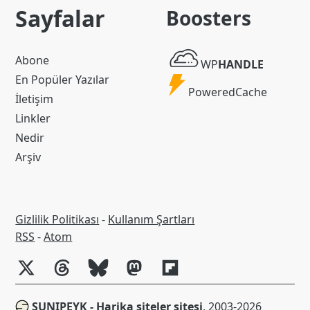
Sayfalar
Boosters
WP
Abone
WP
HANDLE
Handle
En Popüler Yazılar
Powered
PoweredCache
İletişim
Cache
Linkler
Nedir
Arşiv
Gizlilik Politikası
-
Kullanım Şartları
RSS
RSS
-
Atom
SUNIPEYK - Harika siteler sitesi
, 2003-2026