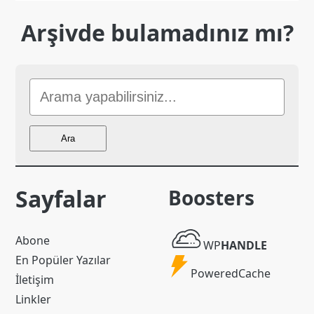
Arşivde bulamadınız mı?
Sitede
Ara
Ara
Sayfalar
Boosters
WP
Abone
WP
HANDLE
Handle
En Popüler Yazılar
Powered
PoweredCache
İletişim
Cache
Linkler