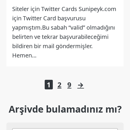
Siteler için Twitter Cards Sunipeyk.com
için Twitter Card başvurusu
yapmıştım.Bu sabah “valid” olmadığını
belirten ve tekrar başvurabileceğimi
bildiren bir mail göndermişler.
Hemen…
Yazı
1
2
9
→
sayfalaması
Arşivde bulamadınız mı?