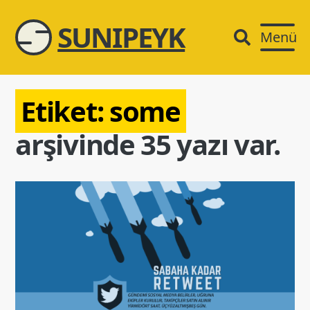
SUNIPEYK
Menü
Etiket:
some
arşivinde 35 yazı var.