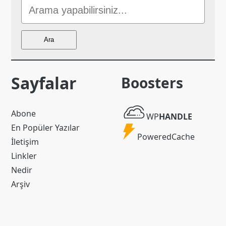
Sitede
Ara
Ara
Sayfalar
Boosters
WP
Abone
WP
HANDLE
Handle
En Popüler Yazılar
Powered
PoweredCache
İletişim
Cache
Linkler
Nedir
Arşiv