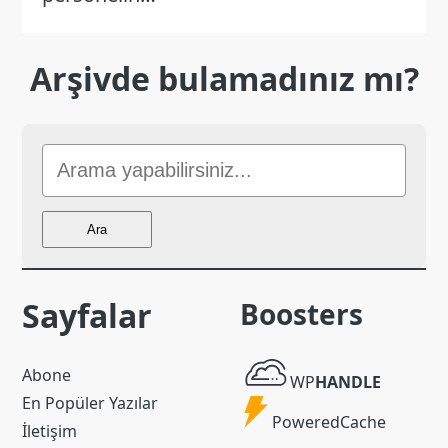
Arşivde bulamadınız mı?
Sitede
Ara
Ara
Sayfalar
Boosters
WP
Abone
WP
HANDLE
Handle
En Popüler Yazılar
Powered
PoweredCache
İletişim
Cache