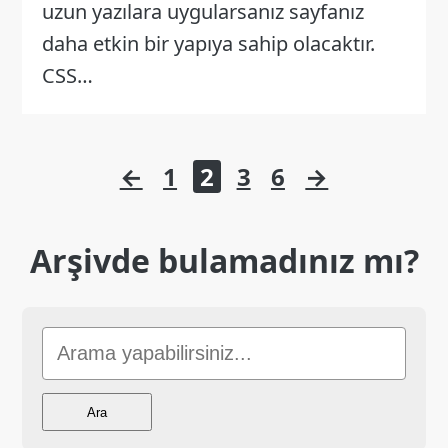
uzun yazılara uygularsanız sayfanız
daha etkin bir yapıya sahip olacaktır.
CSS…
Yazı
←
1
2
3
6
→
sayfalaması
Arşivde bulamadınız mı?
Sitede
Ara
Ara