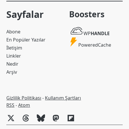
Sayfalar
Boosters
WP
Abone
WP
HANDLE
Handle
En Popüler Yazılar
Powered
PoweredCache
İletişim
Cache
Linkler
Nedir
Arşiv
Gizlilik Politikası
-
Kullanım Şartları
RSS
RSS
-
Atom