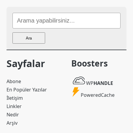
Sitede
Ara
Ara
Sayfalar
Boosters
WP
Abone
WP
HANDLE
Handle
En Popüler Yazılar
Powered
PoweredCache
İletişim
Cache
Linkler
Nedir
Arşiv