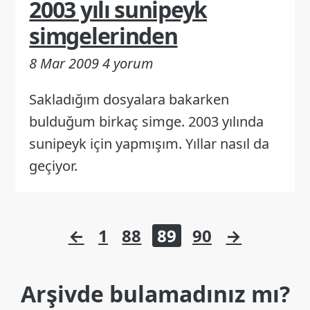
2003 yılı sunipeyk
simgelerinden
8 Mar 2009
4 yorum
Sakladığım dosyalara bakarken
bulduğum birkaç simge. 2003 yılında
sunipeyk için yapmışım. Yıllar nasıl da
geçiyor.
Yazı
←
1
88
89
90
→
sayfalaması
Arşivde bulamadınız mı?