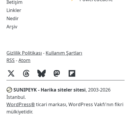
İletişim
Cache
Linkler
Nedir
Arşiv
Gizlilik Politikası
-
Kullanım Şartları
RSS
RSS
-
Atom
SUNIPEYK - Harika siteler sitesi
, 2003-2026
İstanbul.
WordPress®
ticari markası, WordPress Vakfı'nın fikri
mülkiyetidir.