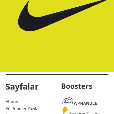
Sayfalar
Boosters
WP
Abone
WP
HANDLE
Handle
En Popüler Yazılar
Powered
PoweredCache