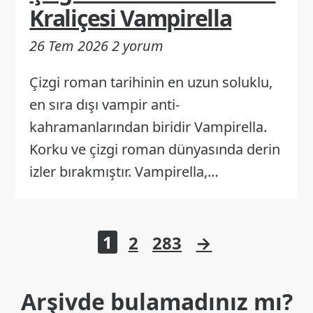
Kraliçesi Vampirella
26 Tem 2026
2 yorum
Çizgi roman tarihinin en uzun soluklu,
en sıra dışı vampir anti-
kahramanlarından biridir Vampirella.
Korku ve çizgi roman dünyasında derin
izler bırakmıştır. Vampirella,…
Yazı
1
2
283
→
sayfalaması
Arşivde bulamadınız mı?