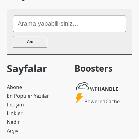
Sitede
Ara
Ara
Sayfalar
Boosters
WP
Abone
WP
HANDLE
Handle
En Popüler Yazılar
Powered
PoweredCache
İletişim
Cache
Linkler
Nedir
Arşiv