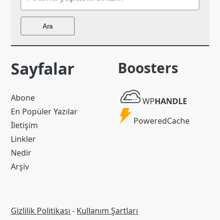
Ara
Ara
Sayfalar
Boosters
WP
Abone
WP
HANDLE
Handle
En Popüler Yazılar
Powered
PoweredCache
İletişim
Cache
Linkler
Nedir
Arşiv
Gizlilik Politikası
-
Kullanım Şartları