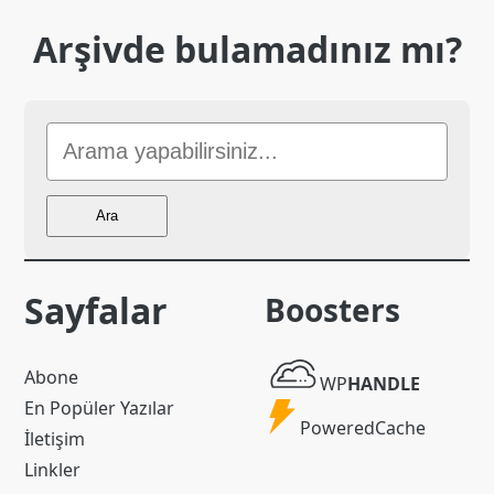
Arşivde bulamadınız mı?
Sitede
Ara
Ara
Sayfalar
Boosters
WP
Abone
WP
HANDLE
Handle
En Popüler Yazılar
Powered
PoweredCache
İletişim
Cache
Linkler