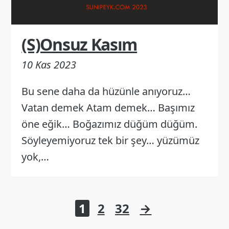
(S)Onsuz Kasım
10 Kas 2023
Bu sene daha da hüzünle anıyoruz…
Vatan demek Atam demek… Başımız
öne eğik… Boğazımız düğüm düğüm.
Söyleyemiyoruz tek bir şey… yüzümüz
yok,…
Yazı
1
2
32
→
sayfalaması