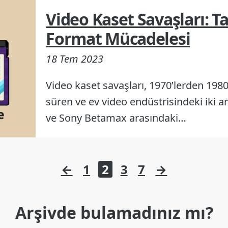
Video Kaset Savaşları: T
Format Mücadelesi
18 Tem 2023
Video kaset savaşları, 1970’lerden 198
süren ve ev video endüstrisindeki iki 
ve Sony Betamax arasındaki…
←
1
2
3
7
→
Arşivde bulamadınız mı?