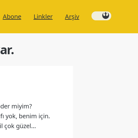
Abone
Linkler
Arşiv
ar.
ider miyim?
fı yok, benim için.
il çok güzel…