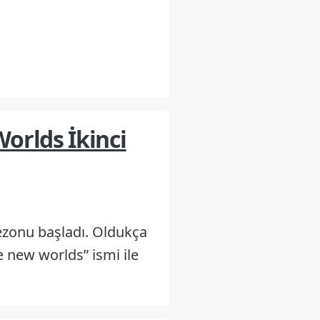
orlds İkinci
ezonu başladı. Oldukça
e new worlds” ismi ile