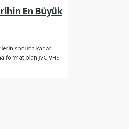
arihin En Büyük
0’lerin sonuna kadar
ana format olan JVC VHS