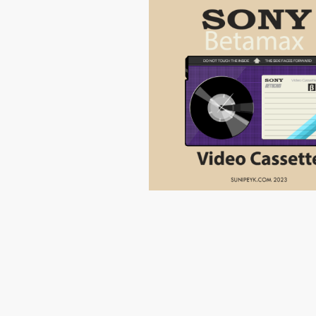
Yazı
sayfalaması