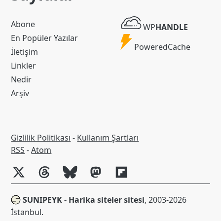
WP
Abone
WP
HANDLE
Handle
En Popüler Yazılar
Powered
PoweredCache
İletişim
Cache
Linkler
Nedir
Arşiv
Gizlilik Politikası
-
Kullanım Şartları
RSS
RSS
-
Atom
SUNIPEYK - Harika siteler sitesi
, 2003-2026
İstanbul.