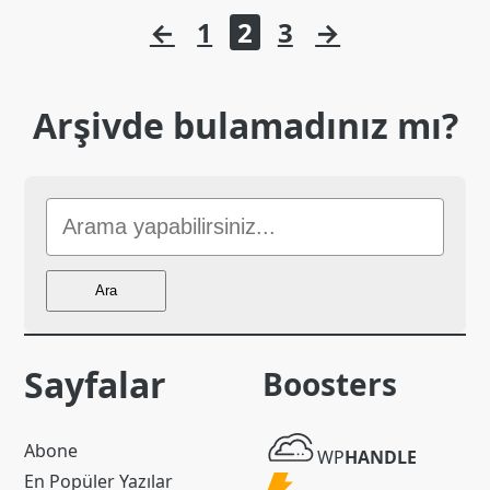
Yazı
←
1
2
3
→
sayfalaması
Arşivde bulamadınız mı?
Sitede
Ara
Ara
Sayfalar
Boosters
WP
Abone
WP
HANDLE
Handle
En Popüler Yazılar
Powered