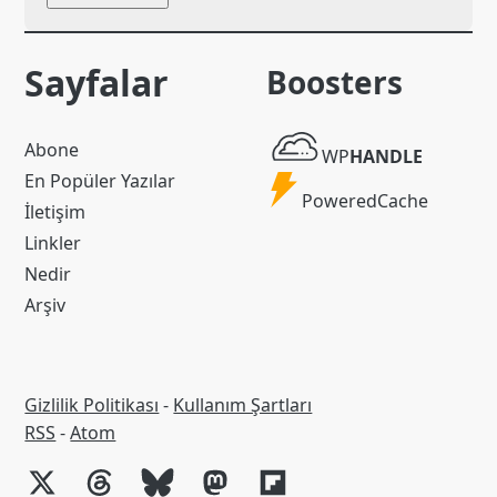
Sayfalar
Boosters
WP
Abone
WP
HANDLE
Handle
En Popüler Yazılar
Powered
PoweredCache
İletişim
Cache
Linkler
Nedir
Arşiv
Gizlilik Politikası
-
Kullanım Şartları
RSS
RSS
-
Atom