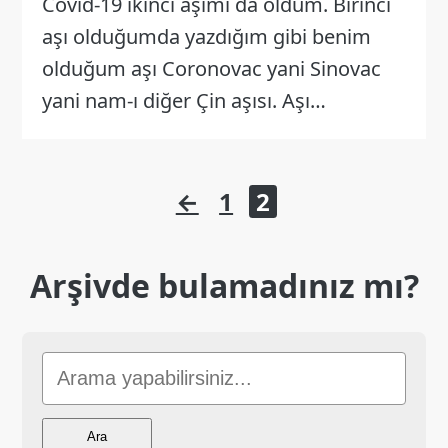
Covid-19 ikinci aşımı da oldum. Birinci
aşı olduğumda yazdığım gibi benim
olduğum aşı Coronovac yani Sinovac
yani nam-ı diğer Çin aşısı. Aşı…
Yazı
←
1
2
sayfalaması
Arşivde bulamadınız mı?
Sitede
Ara
Ara