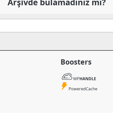
Arşivde bulamadınız mı?
Boosters
WP
WP
HANDLE
Handle
Powered
PoweredCache
Cache