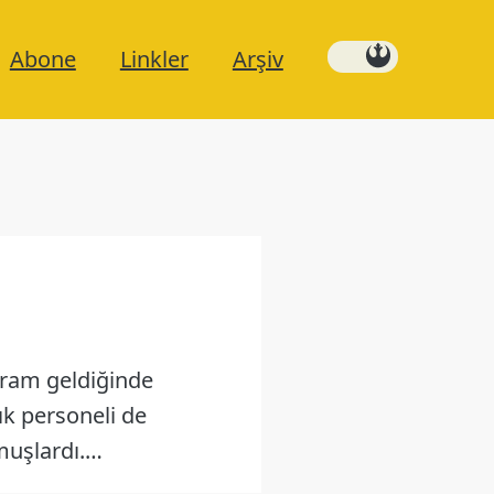
Abone
Linkler
Arşiv
sıram geldiğinde
ık personeli de
olmuşlardı.…