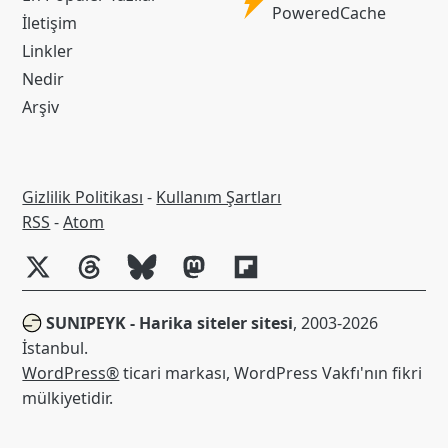
Powered
PoweredCache
İletişim
Cache
Linkler
Nedir
Arşiv
Gizlilik Politikası
-
Kullanım Şartları
RSS
RSS
-
Atom
SUNIPEYK - Harika siteler sitesi
, 2003-2026
İstanbul.
WordPress®
ticari markası, WordPress Vakfı'nın fikri
mülkiyetidir.