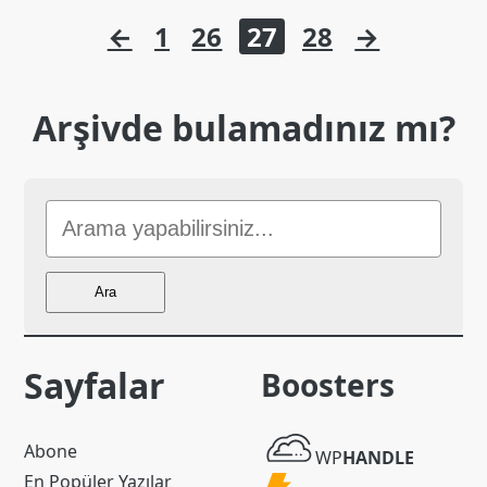
Yazı
←
1
26
27
28
→
sayfalaması
Arşivde bulamadınız mı?
Sitede
Ara
Ara
Sayfalar
Boosters
WP
Abone
WP
HANDLE
Handle
En Popüler Yazılar