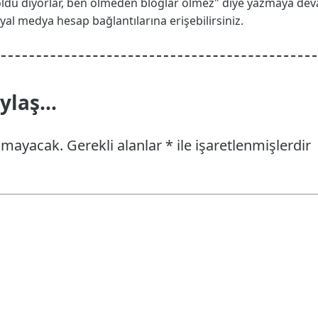
öldü diyorlar, ben ölmeden bloglar ölmez" diye yazmaya de
 sosyal medya hesap bağlantılarına erişebilirsiniz.
laş...
anmayacak.
Gerekli alanlar
*
ile işaretlenmişlerdir