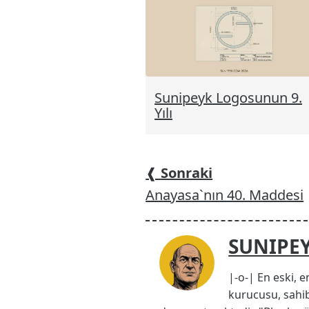
Sunipeyk Logosunun 9.
Yılı
❰
Sonraki
Anayasa`nın 40. Maddesi
SUNIPE
|-o-| En eski, e
kurucusu, sahib