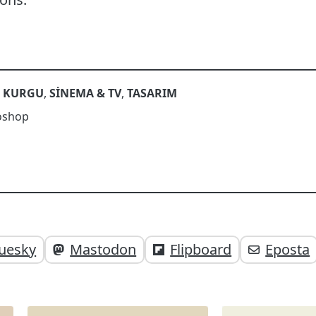
M KURGU
,
SINEMA & TV
,
TASARIM
oshop
uesky
Mastodon
Flipboard
Eposta
;