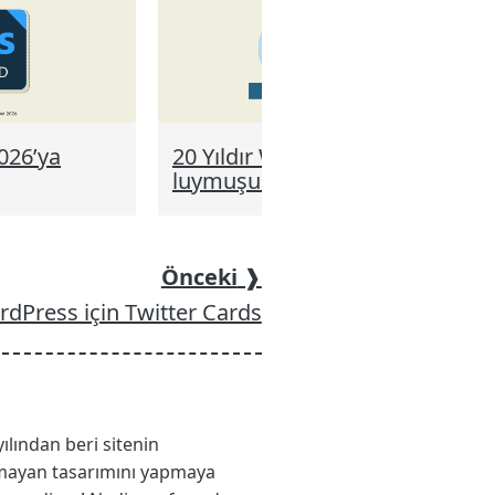
026’ya
20 Yıldır WordPress.com’
luymuşum
Önceki
❱
dPress için Twitter Cards
yılından beri sitenin
 olmayan tasarımını yapmaya