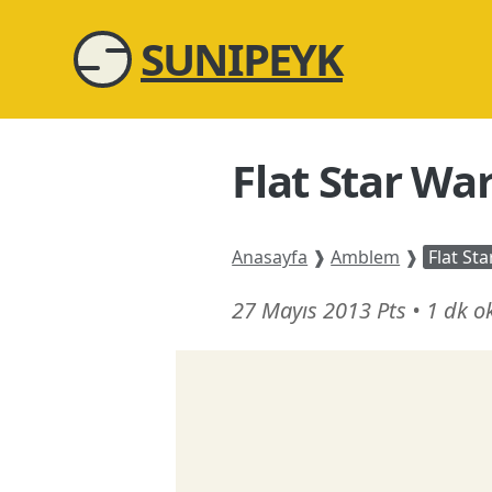
SUNIPEYK
Flat Star Wa
Anasayfa
❱
Amblem
❱
Flat St
21
27 Mayıs 2013 Pts
•
1 dk 
Şubat
26