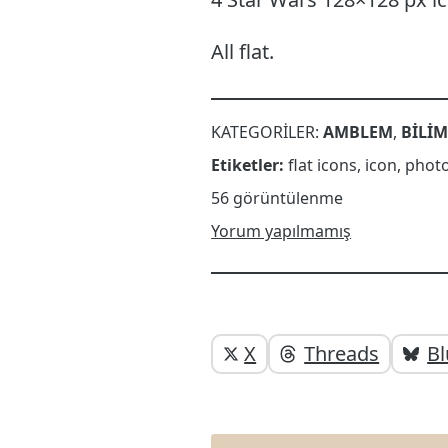
All flat.
KATEGORILER:
AMBLEM
,
BILI
Etiketler:
flat icons
,
icon
,
phot
56 görüntülenme
Yorum yapılmamış
Yazı
Yazıyı
X
Threads
Bl
paylaşabilirsiniz
altı
elemanları