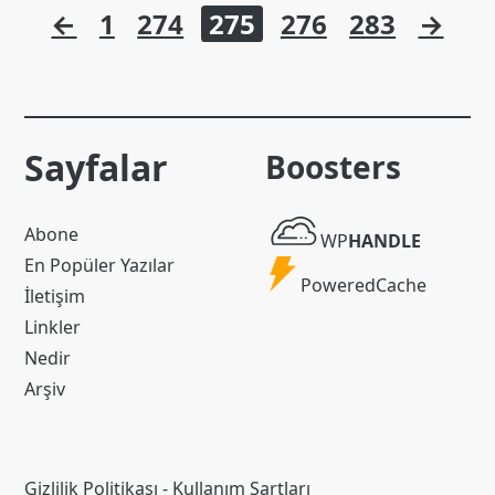
Yazı
←
1
274
275
276
283
→
sayfalaması
Sayfalar
Boosters
WP
Abone
WP
HANDLE
Handle
En Popüler Yazılar
Powered
PoweredCache
İletişim
Cache
Linkler
Nedir
Arşiv
Gizlilik Politikası
-
Kullanım Şartları