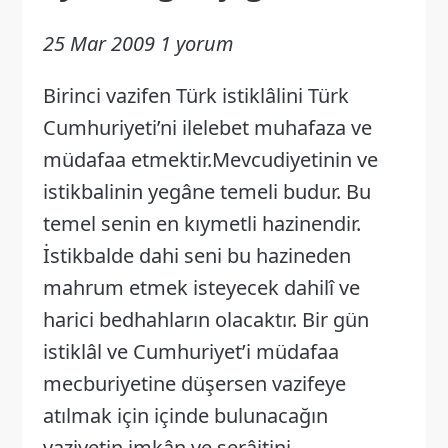
25 Mar 2009
1 yorum
Birinci vazifen Türk istiklâlini Türk
Cumhuriyeti’ni ilelebet muhafaza ve
müdafaa etmektir.Mevcudiyetinin ve
istikbalinin yegâne temeli budur. Bu
temel senin en kıymetli hazinendir.
İstikbalde dahi seni bu hazineden
mahrum etmek isteyecek dahilî ve
harici bedhahların olacaktır. Bir gün
istiklâl ve Cumhuriyet’i müdafaa
mecburiyetine düşersen vazifeye
atılmak için içinde bulunacağın
vaziyetin imkân ve şerâitini