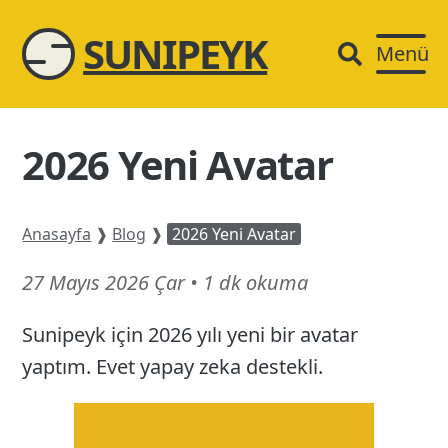
SUNIPEYK
Menü
2026 Yeni Avatar
Anasayfa
❱
Blog
❱
2026 Yeni Avatar
28
27 Mayıs 2026 Çar
•
1 dk okuma
Mayıs
Sunipeyk için 2026 yılı yeni bir avatar
26
yaptım. Evet yapay zeka destekli.