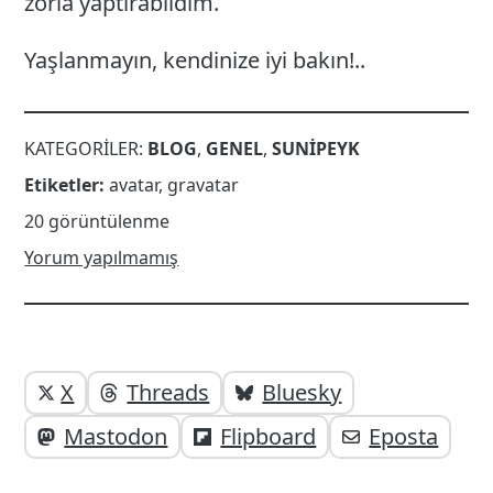
zorla yaptırabildim.
Yaşlanmayın, kendinize iyi bakın!..
KATEGORILER:
BLOG
,
GENEL
,
SUNIPEYK
Etiketler:
avatar
,
gravatar
20 görüntülenme
Yorum yapılmamış
Yazı
Yazıyı
X
Threads
Bluesky
paylaşabilirsiniz;
altı
Mastodon
Flipboard
Eposta
elemanları