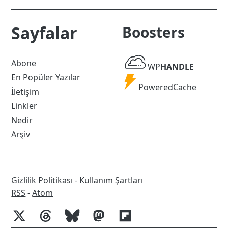
Sayfalar
Boosters
WP
Abone
WP
HANDLE
Handle
En Popüler Yazılar
Powered
PoweredCache
İletişim
Cache
Linkler
Nedir
Arşiv
Gizlilik Politikası
-
Kullanım Şartları
RSS
RSS
-
Atom