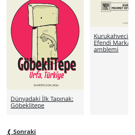
Kurukahveci 
Efendi Markası
amblemi
Dünyadaki İlk Tapınak:
Göbeklitepe
❰
Sonraki