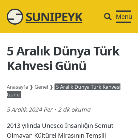
SUNIPEYK
Menü
5 Aralık Dünya Türk
Kahvesi Günü
Anasayfa
❱
Genel
❱
5 Aralık Dünya Türk Kahvesi
Günü
15
5 Aralık 2024 Per
•
2 dk okuma
Mart
2013 yılında Unesco İnsanlığın Somut
26
Olmayan Kültürel Mirasının Temsili