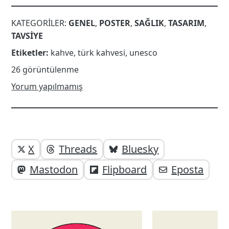
KATEGORILER:
GENEL
,
POSTER
,
SAĞLIK
,
TASARIM
,
TAVSIYE
Etiketler:
kahve
,
türk kahvesi
,
unesco
26 görüntülenme
Yorum yapılmamış
Yazı
Yazıyı
X
Threads
Bluesky
paylaşabilirsiniz;
altı
Mastodon
Flipboard
Eposta
elemanları