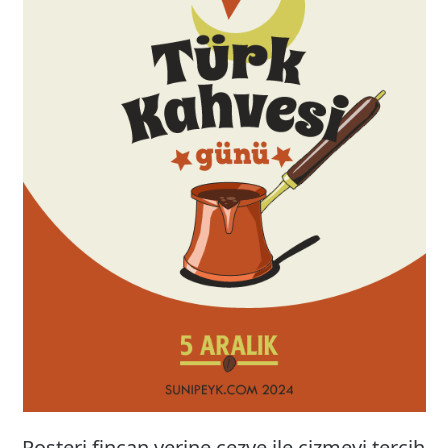
Posteri fincan yerine cezve ile çizmeyi tercih