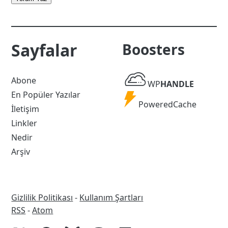
Sayfalar
Boosters
WP
Abone
WP
HANDLE
Handle
En Popüler Yazılar
Powered
PoweredCache
İletişim
Cache
Linkler
Nedir
Arşiv
Gizlilik Politikası
-
Kullanım Şartları
RSS
RSS
-
Atom