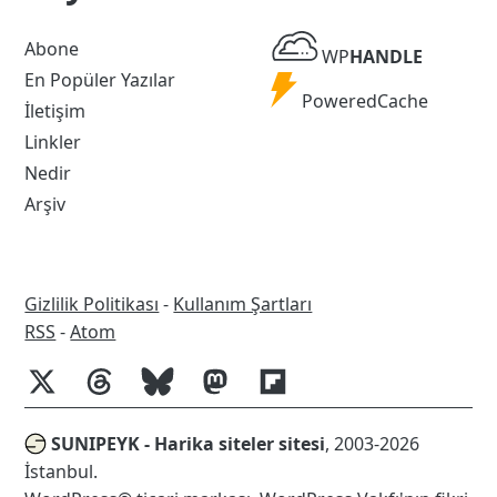
WP
Abone
WP
HANDLE
Handle
En Popüler Yazılar
Powered
PoweredCache
İletişim
Cache
Linkler
Nedir
Arşiv
Gizlilik Politikası
-
Kullanım Şartları
RSS
RSS
-
Atom
SUNIPEYK - Harika siteler sitesi
, 2003-2026
İstanbul.