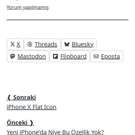
Yorum yapılmamış
Yazı
Yazıyı
X
Threads
Bluesky
paylaşabilirsiniz;
altı
Mastodon
Flipboard
Eposta
elemanları
❰
Sonraki
iPhone X Flat Icon
Önceki
❱
Yeni iPhone’da Niye Bu Özellik Yok?