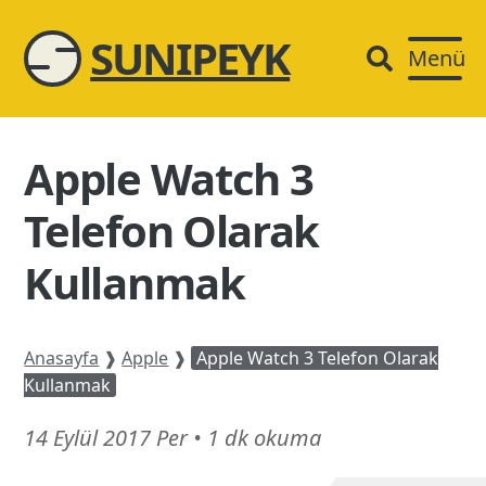
SUNIPEYK
Menü
Apple Watch 3
Telefon Olarak
Kullanmak
Anasayfa
❱
Apple
❱
Apple Watch 3 Telefon Olarak
Kullanmak
16
14 Eylül 2017 Per
•
1 dk okuma
Mart