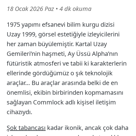
16
18 Ocak 2026 Paz
•
4 dk okuma
Mart
1975 yapımı efsanevi bilim kurgu dizisi
26
Uzay 1999, görsel estetiğiyle izleyicilerini
her zaman büyülemiştir. Kartal Uzay
Gemileri’nin haşmeti, Ay Üssü Alpha’nın
fütüristik atmosferi ve tabii ki karakterlerin
ellerinde gördüğümüz o şık teknolojik
araçlar… Bu araçlar arasında belki de en
önemlisi, ekibin birbirinden kopmamasını
sağlayan Commlock adlı kişisel iletişim
cihazıydı.
Şok tabancası
kadar ikonik, ancak çok daha