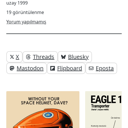
uzay 1999
19 görüntülenme
Yorum yapılmamış
Yazı
Yazıyı
X
Threads
Bluesky
paylaşabilirsiniz;
altı
Mastodon
Flipboard
Eposta
elemanları