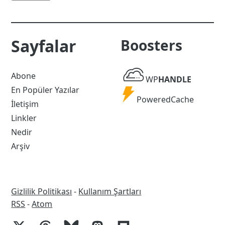
Sayfalar
Boosters
WP
Abone
WP
HANDLE
Handle
En Popüler Yazılar
Powered
PoweredCache
İletişim
Cache
Linkler
Nedir
Arşiv
Gizlilik Politikası
-
Kullanım Şartları
RSS
RSS
-
Atom