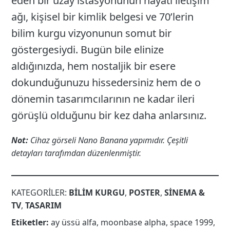
eden bir uzay istasyonunun hayati iletişim
ağı, kişisel bir kimlik belgesi ve 70’lerin
bilim kurgu vizyonunun somut bir
göstergesiydi. Bugün bile elinize
aldığınızda, hem nostaljik bir esere
dokunduğunuzu hissedersiniz hem de o
dönemin tasarımcılarının ne kadar ileri
görüşlü olduğunu bir kez daha anlarsınız.
Not:
Cihaz görseli Nano Banana yapımıdır. Çeşitli
detayları tarafımdan düzenlenmiştir.
KATEGORILER:
BILIM KURGU
,
POSTER
,
SINEMA &
TV
,
TASARIM
Etiketler:
ay üssü alfa
,
moonbase alpha
,
space 1999
,