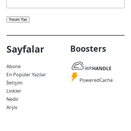
Yorum Yaz
Sayfalar
Boosters
WP
Abone
WP
HANDLE
Handle
En Popüler Yazılar
Powered
PoweredCache
İletişim
Cache
Linkler
Nedir
Arşiv