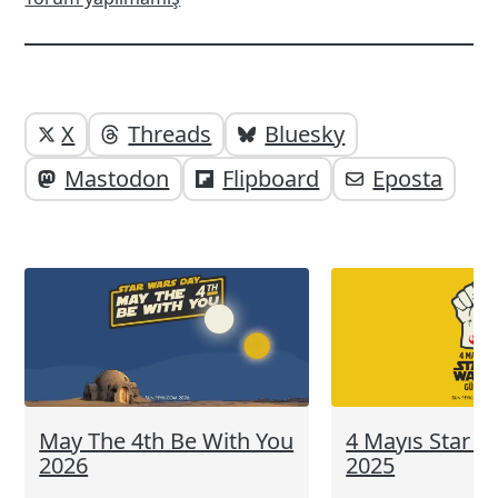
Yazı
Yazıyı
X
Threads
Bluesky
paylaşabilirsiniz;
altı
Mastodon
Flipboard
Eposta
elemanları
May The 4th Be With You
4 Mayıs Star 
2026
2025