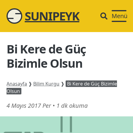
SUNIPEYK
Menü
Bi Kere de Güç
Bizimle Olsun
Anasayfa
❱
Bilim Kurgu
❱
Bi Kere de Güç Bizimle
Olsun
16
4 Mayıs 2017 Per
•
1 dk okuma
Mart
26