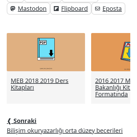
paylaşabilirsiniz;
altı
Mastodon
Flipboard
Eposta
elemanları
MEB 2018 2019 Ders
2016 2017 Milli
Kitapları
Bakanlığı Kitap
Formatında
❰
Sonraki
Bilişim okuryazarlığı orta düzey becerileri