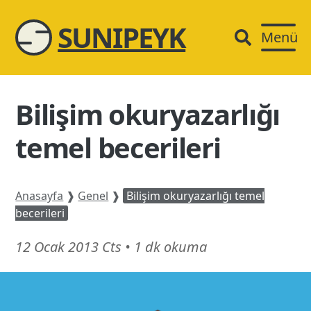
SUNIPEYK
Menü
Bilişim okuryazarlığı
temel becerileri
Anasayfa
❱
Genel
❱
Bilişim okuryazarlığı temel
becerileri
21
12 Ocak 2013 Cts
•
1 dk okuma
Şubat
26