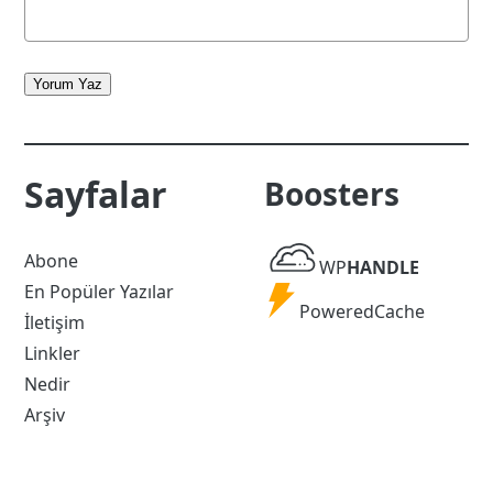
Yorum Yaz
Sayfalar
Boosters
WP
Abone
WP
HANDLE
Handle
En Popüler Yazılar
Powered
PoweredCache
İletişim
Cache
Linkler
Nedir
Arşiv