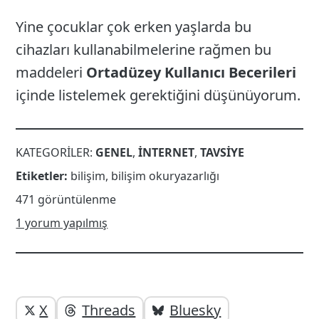
Yine çocuklar çok erken yaşlarda bu
cihazları kullanabilmelerine rağmen bu
maddeleri
Ortadüzey Kullanıcı Becerileri
içinde listelemek gerektiğini düşünüyorum.
KATEGORILER:
GENEL
,
INTERNET
,
TAVSIYE
Etiketler:
bilişim
,
bilişim okuryazarlığı
471 görüntülenme
1 yorum yapılmış
Yazı
Yazıyı
X
Threads
Bluesky