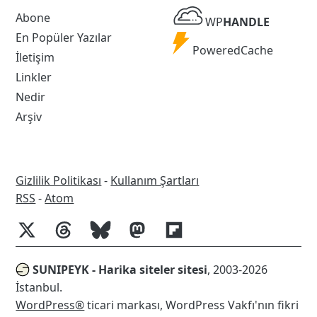
WP
Abone
WP
HANDLE
Handle
En Popüler Yazılar
Powered
PoweredCache
İletişim
Cache
Linkler
Nedir
Arşiv
Gizlilik Politikası
-
Kullanım Şartları
RSS
RSS
-
Atom
SUNIPEYK - Harika siteler sitesi
, 2003-2026
İstanbul.
WordPress®
ticari markası, WordPress Vakfı'nın fikri