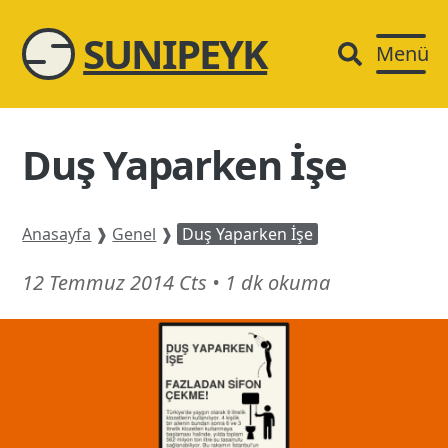
SUNIPEYK
Menü
Duş Yaparken İşe
Anasayfa
❱
Genel
❱
Duş Yaparken İşe
21
12 Temmuz 2014 Cts
•
1 dk okuma
Şubat
26