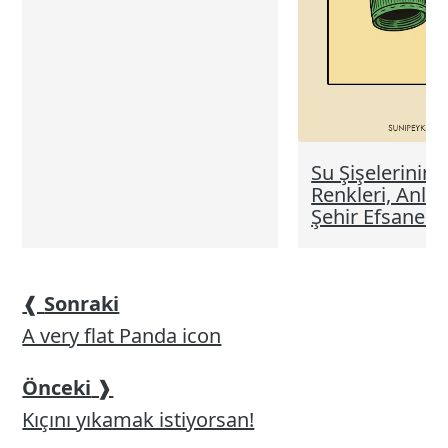
Su Şişelerinin
Renkleri, Anlam
Şehir Efsaneler
❰
Sonraki
A very flat Panda icon
Önceki
❱
Kıçını yıkamak istiyorsan!