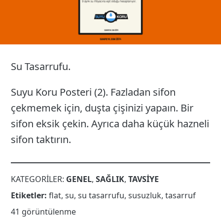
Su Tasarrufu.
Suyu Koru Posteri (2). Fazladan sifon
çekmemek için, duşta çişinizi yapaın. Bir
sifon eksik çekin. Ayrıca daha küçük hazneli
sifon taktırın.
KATEGORILER:
GENEL
,
SAĞLIK
,
TAVSIYE
Etiketler:
flat
,
su
,
su tasarrufu
,
susuzluk
,
tasarruf
41 görüntülenme