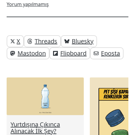
Yorum yapılmamış
Yazı
Yazıyı
X
Threads
Bluesky
paylaşabilirsiniz;
altı
Mastodon
Flipboard
Eposta
elemanları
Yurtdışına Çıkınca
Alınacak İlk Şey?