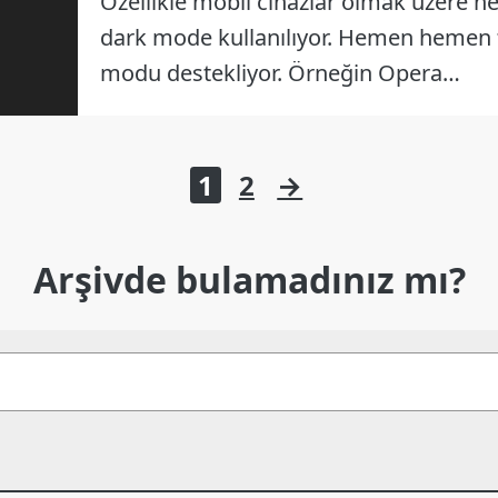
Özellikle mobil cihazlar olmak üzere 
dark mode kullanılıyor. Hemen hemen t
modu destekliyor. Örneğin Opera…
1
2
→
Arşivde bulamadınız mı?