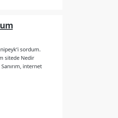
rdum
unipeyk’i sordum.
im sitede Nedir
Sanırım, internet