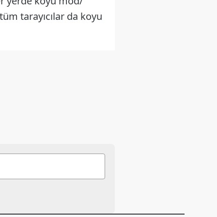
her yerde koyu mod/
üm tarayıcılar da koyu