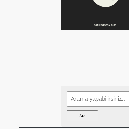
Yazı
sayfalaması
Sitede
Ara
Ara