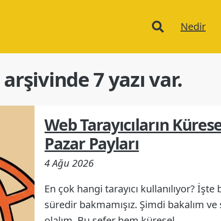
Ana
Nedir
menu
arşivinde 7 yazı var.
Web Tarayıcıların Kürese
Pazar Payları
4 Ağu 2026
En çok hangi tarayıcı kullanılıyor? İşt
süredir bakmamışız. Şimdi bakalım ve s
olalım. Bu sefer hem küresel…