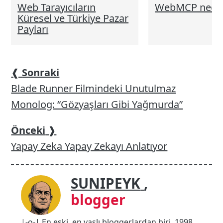
Web Tarayıcıların
WebMCP nedir
Küresel ve Türkiye Pazar
Payları
❰
Sonraki
Blade Runner Filmindeki Unutulmaz
Monolog: “Gözyaşları Gibi Yağmurda”
Önceki
❱
Yapay Zeka Yapay Zekayı Anlatıyor
SUNIPEYK
,
blogger
|-o-| En eski, en yaşlı bloggerlardan biri. 1998