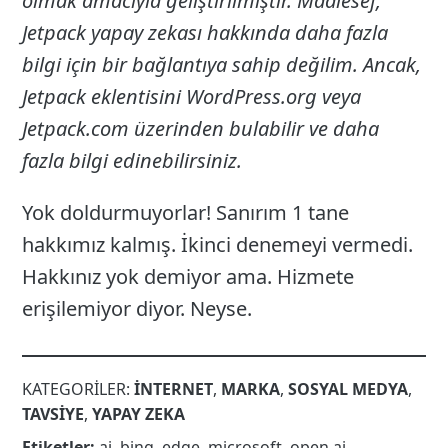
olmak amacıyla geliştirilmiştir. Maalesef,
Jetpack yapay zekası hakkında daha fazla
bilgi için bir bağlantıya sahip değilim. Ancak,
Jetpack eklentisini WordPress.org veya
Jetpack.com üzerinden bulabilir ve daha
fazla bilgi edinebilirsiniz.
Yok doldurmuyorlar! Sanırım 1 tane
hakkımız kalmış. İkinci denemeyi vermedi.
Hakkınız yok demiyor ama. Hizmete
erişilemiyor diyor. Neyse.
KATEGORILER:
INTERNET
,
MARKA
,
SOSYAL MEDYA
,
TAVSIYE
,
YAPAY ZEKA
Etiketler:
ai
,
bing
,
edge
,
microsoft
,
open ai