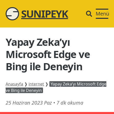
SUNIPEYK
Menü
Yapay Zeka’yı
Microsoft Edge ve
Bing ile Deneyin
Anasayfa
❱
internet
❱
Yapay Zeka’yı Microsoft Edge
ve Bing ile Deneyin
14
25 Haziran 2023 Paz
•
7 dk okuma
Mart