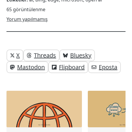
65 görüntülenme
Yorum yapılmamış
Yazı
Yazıyı
X
Threads
Bluesky
paylaşabilirsiniz;
altı
Mastodon
Flipboard
Eposta
elemanları