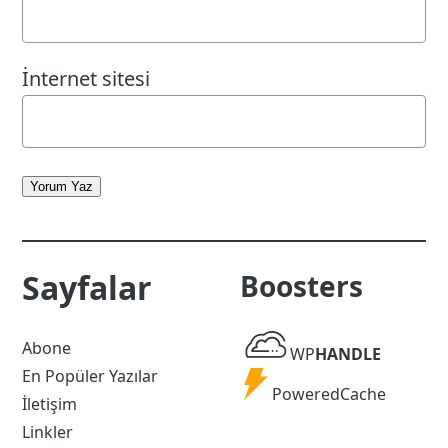
İnternet sitesi
Yorum Yaz
Sayfalar
Boosters
WP
Abone
WP
HANDLE
Handle
En Popüler Yazılar
Powered
PoweredCache
İletişim
Cache
Linkler