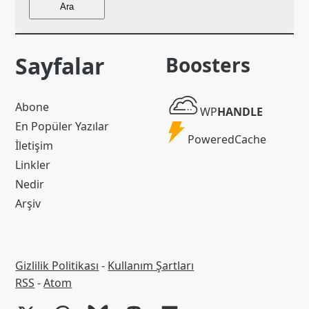
Ara
Sayfalar
Boosters
WP
Abone
WP
HANDLE
Handle
En Popüler Yazılar
Powered
PoweredCache
İletişim
Cache
Linkler
Nedir
Arşiv
Gizlilik Politikası
-
Kullanım Şartları
RSS
RSS
-
Atom