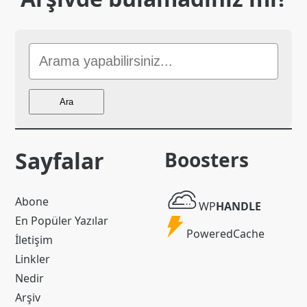
Sitede
Ara
Ara
Sayfalar
Boosters
WP
Abone
WP
HANDLE
Handle
En Popüler Yazılar
Powered
PoweredCache
İletişim
Cache
Linkler
Nedir
Arşiv