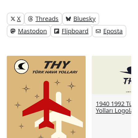
Yazı
Yazıyı
X
Threads
Bluesky
paylaşabilirsiniz;
altı
Mastodon
Flipboard
Eposta
elemanları
1940 1992 Tür
Yolları Logoları