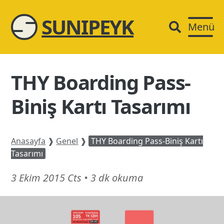
SUNIPEYK
Menü
THY Boarding Pass-
Biniş Kartı Tasarımı
Anasayfa
❱
Genel
❱
THY Boarding Pass-Biniş Kartı
Tasarımı
17
3 Ekim 2015 Cts
•
3 dk okuma
Şubat
26