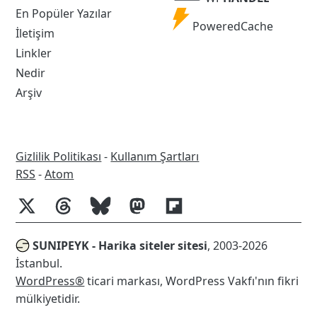
Handle
En Popüler Yazılar
Powered
PoweredCache
İletişim
Cache
Linkler
Nedir
Arşiv
Gizlilik Politikası
-
Kullanım Şartları
RSS
RSS
-
Atom
SUNIPEYK - Harika siteler sitesi
, 2003-2026
İstanbul.
WordPress®
ticari markası, WordPress Vakfı'nın fikri
mülkiyetidir.