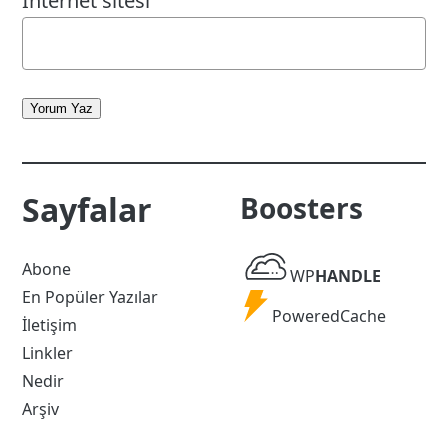
İnternet sitesi
Yorum Yaz
Sayfalar
Boosters
WP
Abone
WP
HANDLE
Handle
En Popüler Yazılar
Powered
PoweredCache
İletişim
Cache
Linkler
Nedir
Arşiv