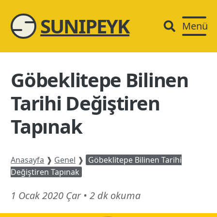
SUNIPEYK
Menü
Göbeklitepe Bilinen
Tarihi Değiştiren
Tapınak
Anasayfa
❱
Genel
❱
Göbeklitepe Bilinen Tarihi
Değiştiren Tapınak
13
1 Ocak 2020 Çar
•
2 dk okuma
Mart