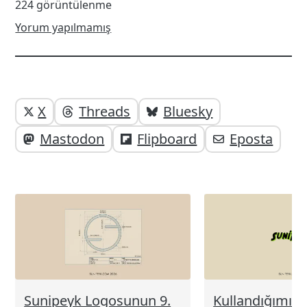
224 görüntülenme
Yorum yapılmamış
Yazı
Yazıyı
X
Threads
Bluesky
paylaşabilirsiniz;
altı
Mastodon
Flipboard
Eposta
elemanları
Sunipeyk Logosunun 9.
Kullandığımız 