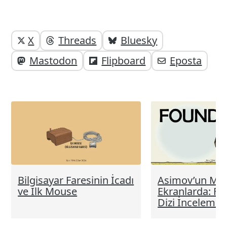
Yazı
Yazıyı
X
Threads
Bluesky
paylaşabilirsiniz;
altı
Mastodon
Flipboard
Eposta
elemanları
Bilgisayar Faresinin İcadı
Asimov’un Mir
ve İlk Mouse
Ekranlarda: F
Dizi İncelemes