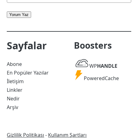
Yorum Yaz
Sayfalar
Boosters
WP
Abone
WP
HANDLE
Handle
En Popüler Yazılar
Powered
PoweredCache
İletişim
Cache
Linkler
Nedir
Arşiv
Gizlilik Politikası
-
Kullanım Şartları