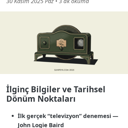
16
30 Kasım 2025 Paz
•
3 dk okuma
Mart
26
İlginç Bilgiler ve Tarihsel
Dönüm Noktaları
İlk gerçek “televizyon” denemesi —
John Logie Baird