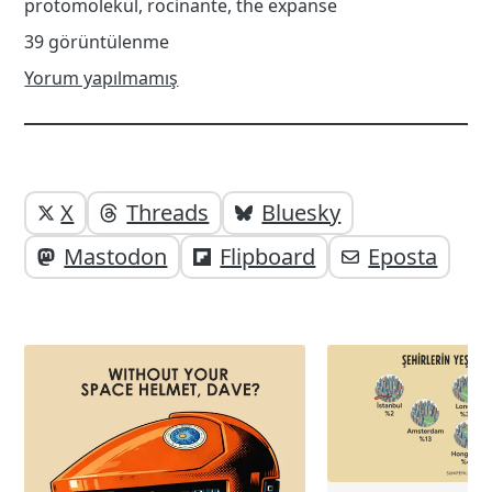
protomolekül
,
rocinante
,
the expanse
39 görüntülenme
Yorum yapılmamış
Yazı
Yazıyı
X
Threads
Bluesky
paylaşabilirsiniz;
altı
Mastodon
Flipboard
Eposta
elemanları