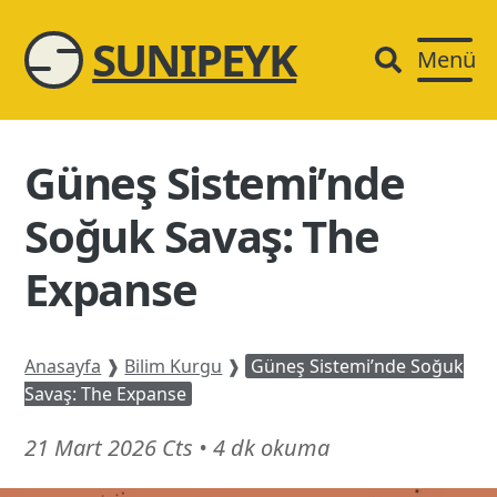
SUNIPEYK
Menü
Güneş Sistemi’nde
Soğuk Savaş: The
Expanse
Anasayfa
❱
Bilim Kurgu
❱
Güneş Sistemi’nde Soğuk
Savaş: The Expanse
21
21 Mart 2026 Cts
•
4 dk okuma
Mart