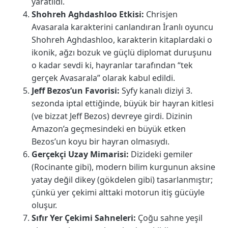
yaratıldı.
Shohreh Aghdashloo Etkisi:
Chrisjen
Avasarala karakterini canlandıran İranlı oyuncu
Shohreh Aghdashloo, karakterin kitaplardaki o
ikonik, ağzı bozuk ve güçlü diplomat duruşunu
o kadar sevdi ki, hayranlar tarafından “tek
gerçek Avasarala” olarak kabul edildi.
Jeff Bezos’un Favorisi:
Syfy kanalı diziyi 3.
sezonda iptal ettiğinde, büyük bir hayran kitlesi
(ve bizzat Jeff Bezos) devreye girdi. Dizinin
Amazon’a geçmesindeki en büyük etken
Bezos’un koyu bir hayran olmasıydı.
Gerçekçi Uzay Mimarisi:
Dizideki gemiler
(Rocinante gibi), modern bilim kurgunun aksine
yatay değil dikey (gökdelen gibi) tasarlanmıştır;
çünkü yer çekimi alttaki motorun itiş gücüyle
oluşur.
Sıfır Yer Çekimi Sahneleri:
Çoğu sahne yeşil