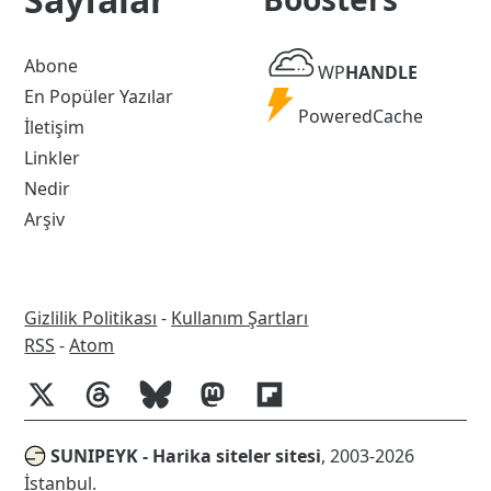
WP
Abone
WP
HANDLE
Handle
En Popüler Yazılar
Powered
PoweredCache
İletişim
Cache
Linkler
Nedir
Arşiv
Gizlilik Politikası
-
Kullanım Şartları
RSS
RSS
-
Atom
SUNIPEYK - Harika siteler sitesi
, 2003-2026
İstanbul.