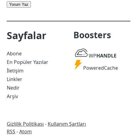
Yorum Yaz
Sayfalar
Boosters
WP
Abone
WP
HANDLE
Handle
En Popüler Yazılar
Powered
PoweredCache
İletişim
Cache
Linkler
Nedir
Arşiv
Gizlilik Politikası
-
Kullanım Şartları
RSS
RSS
-
Atom