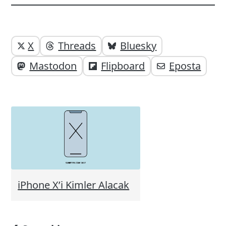
Yazı
Yazıyı
X
Threads
Bluesky
paylaşabilirsiniz;
altı
Mastodon
Flipboard
Eposta
elemanları
iPhone X’i Kimler Alacak