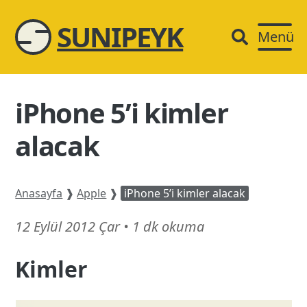
SUNIPEYK
Menü
iPhone 5’i kimler
alacak
Anasayfa
❱
Apple
❱
iPhone 5’i kimler alacak
21
12 Eylül 2012 Çar
•
1 dk okuma
Şubat
Kimler
26